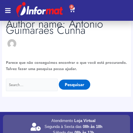
Ir
Pesquisar
0
Carrinho
para
por:
o
Author name: Antonio
conteúdo
Guimaraes Cunha
Parece que não conseguimos encontrar o que você está procurando.
Talvez fazer uma pesquisa possa ajudar.
Atendimento
Loja Virtual
Segunda à Sexta das
08h às 18h
Sábado das
08h às 13h