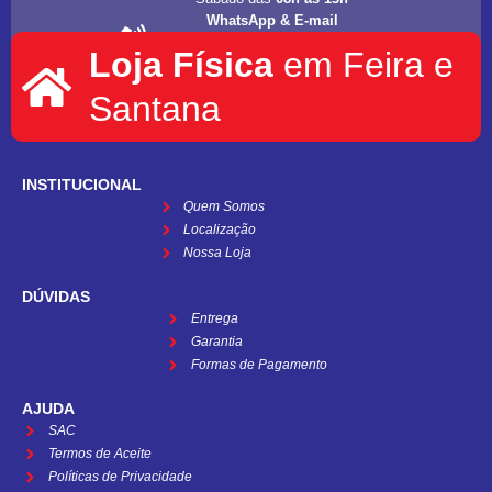
WhatsApp & E-mail
(75) 98202-4077
Loja Física
em Feira e
informat.servicos1@gmail.com
Santana
INSTITUCIONAL
Quem Somos
Localização
Nossa Loja
DÚVIDAS
Entrega
Garantia
Formas de Pagamento
AJUDA
SAC
Termos de Aceite
Políticas de Privacidade