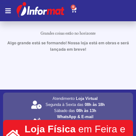
Ir
0
Carrinho
para
o
conteúdo
Grandes coisas estão no horizonte
Algo grande está se formando! Nossa loja está em obras e será
lançada em breve!
Atendimento
Loja Virtual
Segunda à Sexta das
08h às 18h
Sábado das
08h às 13h
WhatsApp & E-mail
(75) 98202-4077
Loja Física
em Feira e
informat.servicos1@gmail.com