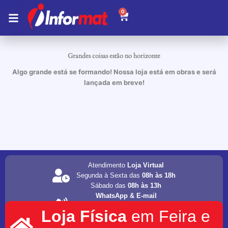
Ir
0
Carrinho
para
o
conteúdo
Grandes coisas estão no horizonte
Algo grande está se formando! Nossa loja está em obras e será
lançada em breve!
Atendimento
Loja Virtual
Segunda à Sexta das
08h às 18h
Sábado das
08h às 13h
WhatsApp & E-mail
(75) 98202-4077
Loja Física
em Feira e
informat.servicos1@gmail.com