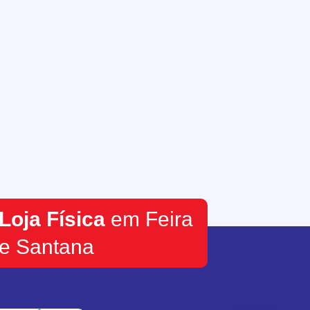
Loja Física
em Feira
e Santana