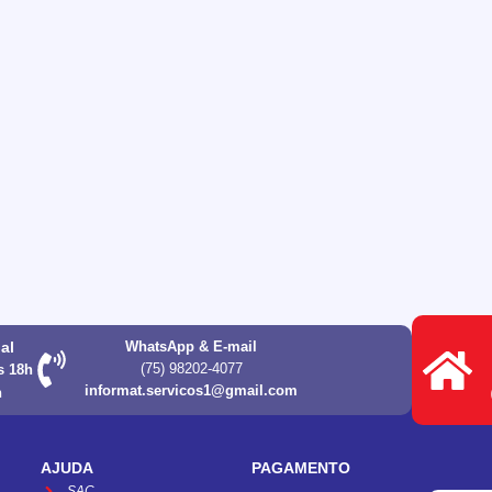
ual
WhatsApp & E-mail
(75) 98202-4077
s 18h
informat.servicos1@gmail.com
h
AJUDA
PAGAMENTO
SAC