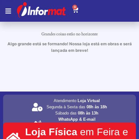
Ir
0
Carrinho
para
o
conteúdo
Grandes coisas estão no horizonte
Algo grande está se formando! Nossa loja está em obras e será
lançada em breve!
Atendimento
Loja Virtual
Segunda à Sexta das
08h às 18h
Sábado das
08h às 13h
WhatsApp & E-mail
(75) 98202-4077
Loja Física
em Feira e
informat.servicos1@gmail.com