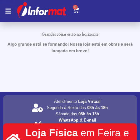
Ir
0
Carrinho
para
o
conteúdo
Grandes coisas estão no horizonte
Algo grande está se formando! Nossa loja está em obras e será
lançada em breve!
Atendimento
Loja Virtual
Segunda à Sexta das
08h às 18h
Sábado das
08h às 13h
WhatsApp & E-mail
(75) 98202-4077
Loja Física
em Feira e
informat.servicos1@gmail.com