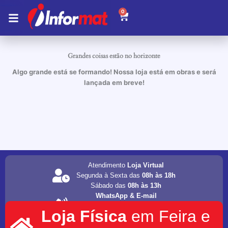
Ir
0
Carrinho
para
o
conteúdo
Grandes coisas estão no horizonte
Algo grande está se formando! Nossa loja está em obras e será
lançada em breve!
Atendimento
Loja Virtual
Segunda à Sexta das
08h às 18h
Sábado das
08h às 13h
WhatsApp & E-mail
(75) 98202-4077
Loja Física
em Feira e
informat.servicos1@gmail.com