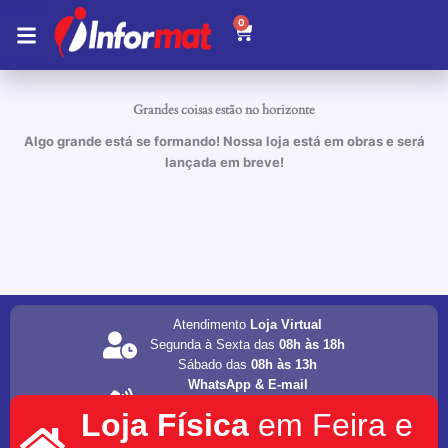
Ir
0
Carrinho
para
o
conteúdo
Grandes coisas estão no horizonte
Algo grande está se formando! Nossa loja está em obras e será
lançada em breve!
Atendimento
Loja Virtual
Segunda à Sexta das
08h às 18h
Sábado das
08h às 13h
WhatsApp & E-mail
(75) 98202-4077
Loja Física
em Feira e
informat.servicos1@gmail.com