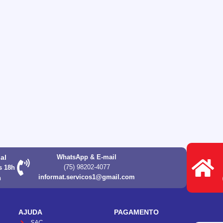
ual
WhatsApp & E-mail
(75) 98202-4077
s 18h
informat.servicos1@gmail.com
h
AJUDA
PAGAMENTO
SAC