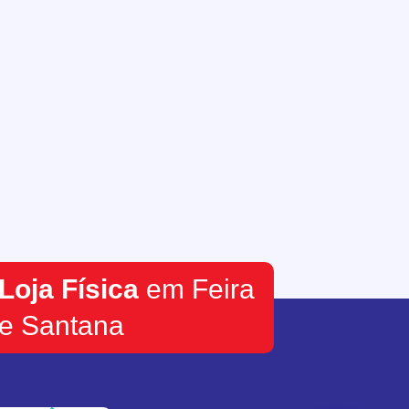
Loja Física
em Feira
e Santana