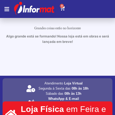
Ir
0
Carrinho
para
o
conteúdo
Grandes coisas estão no horizonte
Algo grande está se formando! Nossa loja está em obras e será
lançada em breve!
Atendimento
Loja Virtual
Segunda à Sexta das
08h às 18h
Sábado das
08h às 13h
WhatsApp & E-mail
(75) 98202-4077
Loja Física
em Feira e
informat.servicos1@gmail.com