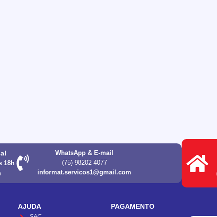
ual
WhatsApp & E-mail
(75) 98202-4077
s 18h
informat.servicos1@gmail.com
h
AJUDA
PAGAMENTO
SAC