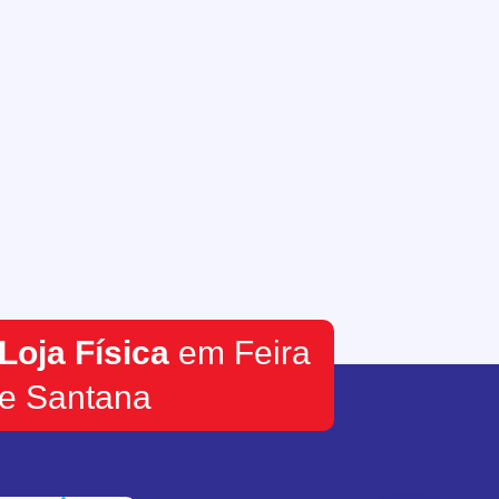
Loja Física
em Feira
e Santana