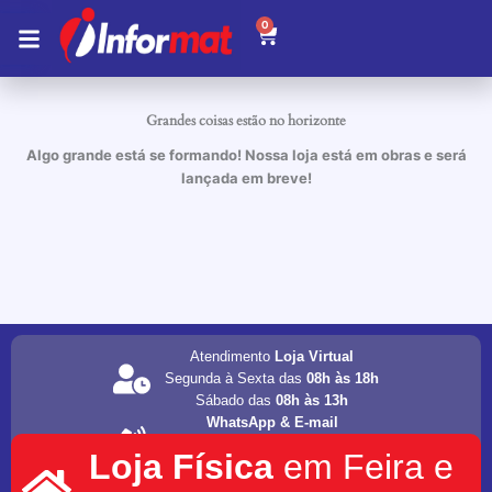
Ir
0
Carrinho
para
o
conteúdo
Grandes coisas estão no horizonte
Algo grande está se formando! Nossa loja está em obras e será
lançada em breve!
Atendimento
Loja Virtual
Segunda à Sexta das
08h às 18h
Sábado das
08h às 13h
WhatsApp & E-mail
(75) 98202-4077
Loja Física
em Feira e
informat.servicos1@gmail.com