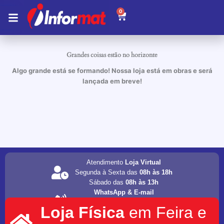
Ir
0
Carrinho
para
o
conteúdo
Grandes coisas estão no horizonte
Algo grande está se formando! Nossa loja está em obras e será
lançada em breve!
Atendimento
Loja Virtual
Segunda à Sexta das
08h às 18h
Sábado das
08h às 13h
WhatsApp & E-mail
(75) 98202-4077
Loja Física
em Feira e
informat.servicos1@gmail.com