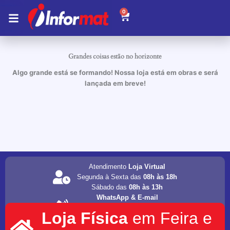
Ir
0
Carrinho
para
o
conteúdo
Grandes coisas estão no horizonte
Algo grande está se formando! Nossa loja está em obras e será
lançada em breve!
Atendimento
Loja Virtual
Segunda à Sexta das
08h às 18h
Sábado das
08h às 13h
WhatsApp & E-mail
(75) 98202-4077
Loja Física
em Feira e
informat.servicos1@gmail.com