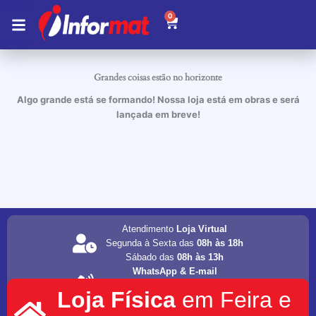
Ir
0
Carrinho
para
o
conteúdo
Grandes coisas estão no horizonte
Algo grande está se formando! Nossa loja está em obras e será
lançada em breve!
Atendimento
Loja Virtual
Segunda à Sexta das
08h às 18h
Sábado das
08h às 13h
WhatsApp & E-mail
(75) 98202-4077
Loja Física
em Feira e
informat.servicos1@gmail.com