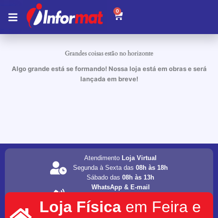
Ir
0
Carrinho
para
o
conteúdo
Grandes coisas estão no horizonte
Algo grande está se formando! Nossa loja está em obras e será
lançada em breve!
Atendimento
Loja Virtual
Segunda à Sexta das
08h às 18h
Sábado das
08h às 13h
WhatsApp & E-mail
(75) 98202-4077
Loja Física
em Feira e
informat.servicos1@gmail.com