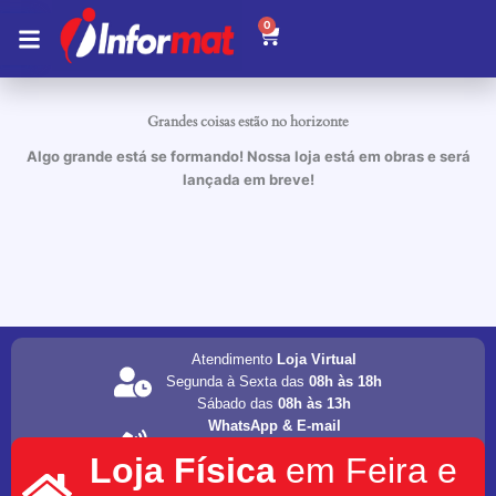
Ir
0
Carrinho
para
o
conteúdo
Grandes coisas estão no horizonte
Algo grande está se formando! Nossa loja está em obras e será
lançada em breve!
Atendimento
Loja Virtual
Segunda à Sexta das
08h às 18h
Sábado das
08h às 13h
WhatsApp & E-mail
(75) 98202-4077
Loja Física
em Feira e
informat.servicos1@gmail.com