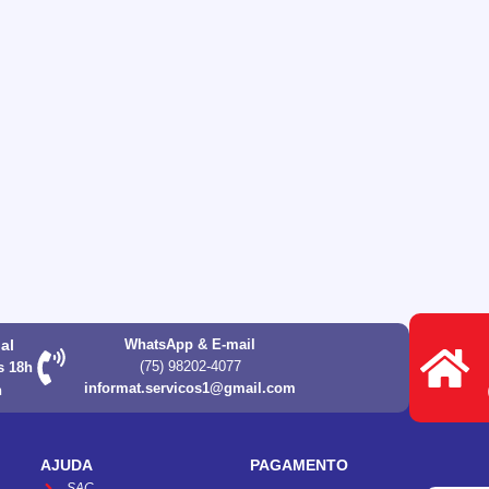
ual
WhatsApp & E-mail
(75) 98202-4077
s 18h
informat.servicos1@gmail.com
h
AJUDA
PAGAMENTO
SAC