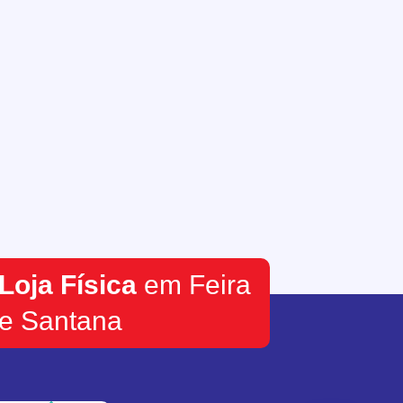
Loja Física
em Feira
e Santana