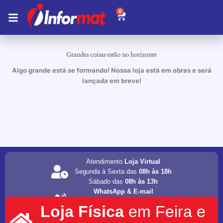
Ir
0
Carrinho
para
o
conteúdo
Grandes coisas estão no horizonte
Algo grande está se formando! Nossa loja está em obras e será
lançada em breve!
Atendimento
Loja Virtual
Segunda à Sexta das
08h às 18h
Sábado das
08h às 13h
WhatsApp & E-mail
(75) 98202-4077
Loja Física
em Feira e
informat.servicos1@gmail.com