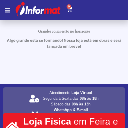
Ir
0
Carrinho
para
o
conteúdo
Grandes coisas estão no horizonte
Algo grande está se formando! Nossa loja está em obras e será
lançada em breve!
Atendimento
Loja Virtual
Segunda à Sexta das
08h às 18h
Sábado das
08h às 13h
WhatsApp & E-mail
(75) 98202-4077
Loja Física
em Feira e
informat.servicos1@gmail.com