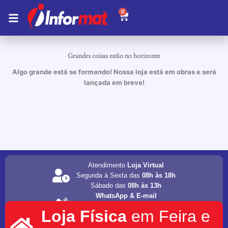
Ir
0
Carrinho
para
o
conteúdo
Grandes coisas estão no horizonte
Algo grande está se formando! Nossa loja está em obras e será
lançada em breve!
Atendimento
Loja Virtual
Segunda à Sexta das
08h às 18h
Sábado das
08h às 13h
WhatsApp & E-mail
(75) 98202-4077
Loja Física
em Feira e
informat.servicos1@gmail.com