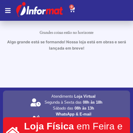
Ir
0
Carrinho
para
o
conteúdo
Grandes coisas estão no horizonte
Algo grande está se formando! Nossa loja está em obras e será
lançada em breve!
Atendimento
Loja Virtual
Segunda à Sexta das
08h às 18h
Sábado das
08h às 13h
WhatsApp & E-mail
(75) 98202-4077
Loja Física
em Feira e
informat.servicos1@gmail.com