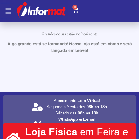
Ir
0
Carrinho
para
o
conteúdo
Grandes coisas estão no horizonte
Algo grande está se formando! Nossa loja está em obras e será
lançada em breve!
Atendimento
Loja Virtual
Segunda à Sexta das
08h às 18h
Sábado das
08h às 13h
WhatsApp & E-mail
(75) 98202-4077
Loja Física
em Feira e
informat.servicos1@gmail.com