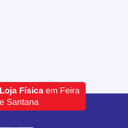
Loja Física
em Feira
e Santana