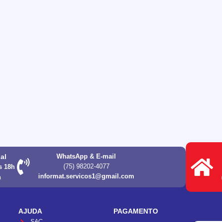
ual
WhatsApp & E-mail
(75) 98202-4077
s 18h
informat.servicos1@gmail.com
h
AJUDA
PAGAMENTO
SAC