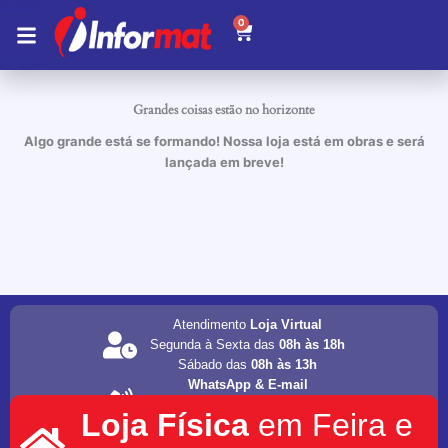
Ir
0
Carrinho
para
o
conteúdo
Grandes coisas estão no horizonte
Algo grande está se formando! Nossa loja está em obras e será
lançada em breve!
Atendimento
Loja Virtual
Segunda à Sexta das
08h às 18h
Sábado das
08h às 13h
WhatsApp & E-mail
(75) 98202-4077
Loja Física
em Feira e
informat.servicos1@gmail.com