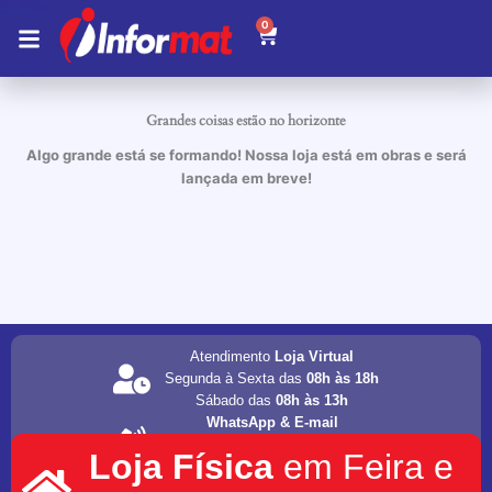
Ir
0
Carrinho
para
o
conteúdo
Grandes coisas estão no horizonte
Algo grande está se formando! Nossa loja está em obras e será
lançada em breve!
Atendimento
Loja Virtual
Segunda à Sexta das
08h às 18h
Sábado das
08h às 13h
WhatsApp & E-mail
(75) 98202-4077
Loja Física
em Feira e
informat.servicos1@gmail.com